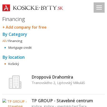
Financing
+ Add company for free
By Category
All
/
Financing
Mortgage credit
By location
Košický
Droppová Drahomíra
Tranovského 2, Liptovský Mikuláš
TP GROUP - Stavebné centrum
Košice, Košice - mestská časť Šaca