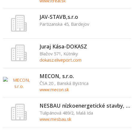
www.itreal.sk
JAV-STAVB,s.r.o
Partizanska 45, Bardejov
Juraj Kása-DOKASZ
Blažov 571, Kútniky
dokasz.eliveport.com
MECON, s.r.o.
ČSA 20 , Banská Bystrica
www.mecon.sk
NESBAU nízkoenergetické stavby, s.r.o.
Tulipánová 489/2, Malá Ida
www.mesbau.sk